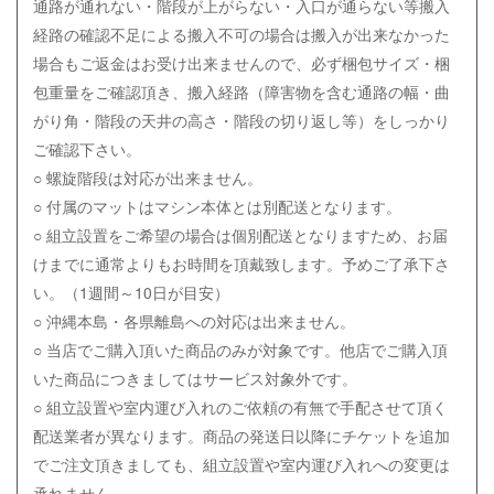
通路が通れない・階段が上がらない・入口が通らない等搬入
経路の確認不足による搬入不可の場合は搬入が出来なかった
場合もご返金はお受け出来ませんので、必ず梱包サイズ・梱
包重量をご確認頂き、搬入経路（障害物を含む通路の幅・曲
がり角・階段の天井の高さ・階段の切り返し等）をしっかり
ご確認下さい。
○ 螺旋階段は対応が出来ません。
○ 付属のマットはマシン本体とは別配送となります。
○ 組立設置をご希望の場合は個別配送となりますため、お届
けまでに通常よりもお時間を頂戴致します。予めご了承下さ
い。（1週間～10日が目安）
○ 沖縄本島・各県離島への対応は出来ません。
○ 当店でご購入頂いた商品のみが対象です。他店でご購入頂
いた商品につきましてはサービス対象外です。
○
組立設置や室内運び入れのご依頼の有無で手配させて頂く
配送業者が異なります。商品の発送日以降にチケットを追加
でご注文頂きましても、組立設置や室内運び入れへの変更は
承れません。