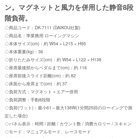
ン。マグネットと風力を併用した静音8段
階負荷。
◇商品コード：DK-7111 (DAIKOU社製)
◇商品名：準業務用 ローイングマシン
◇本体サイズ(cm)：約 W54 × L215 × H95
◇本体重量(kg)：36
◇折りたたみサイズ(cm)：約 W54 × L122 × H138
◇座席最後部からペダルまで(cm)：約 116
◇座席前後スライド距離(cm)：約 82
◇床面から座席まで(cm)：約 37
◇負荷方式：マグネット＋エアー併用
◇負荷調整：手動8段階
◇負荷(ワット)：最小61～最大138W(1分間25回のローイングで測
定した場合)
◇パネル表示：時間 / 距離 / カウント数 / 消費カロリー / スキャン
◇モード：マニュアルモード、レースモード