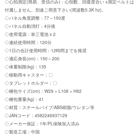
◇心拍測定(簡易、受信のみ)：心拍数、回復度合い ※測定ベルトは
付属しません。別途ご用意下さい(周波数5.3K hz)。
◇パネル角度調整：77～150度
◇パネル自動消灯：4分後
◇使用電源：単三電池 x 2
◇連続使用時間：120分
◇1日の合計使用時間：12時間までを推奨
◇適応身長(cm)：150～200
◇体重制限(kg)：135
◇移動用キャスター：〇
◇タブレットホルダー：〇
◇梱包サイズ(cm)：W29 × L108 × H92
◇梱包重量(kg)：41
◇材質：スチールパイプ/ABS樹脂/ウレタン等
◇JANコード：4582246937129
◇メーカー保証：1年/PL保険加入済み
◇製造工場：中国