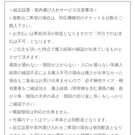
＜組立設置・室内運び入れサービス注意事項＞
○ 複数台ご希望の場合は、対応機種別のチケットを台数分ご
購入下さい。
○ お支払いは事前決済が前提となりますので「代引でのお支
払は不可」となります。
○ ご注文を頂いた時点で搬入経路の確認が出来ているものと
させて頂きます。
通路が通れない・階段が上がらない・入口が通らない等搬入
経路の確認不足による搬入不可の場合は搬入が出来なかった
場合もご返金はお受け出来ませんので、必ず梱包サイズ・梱
包重量をご確認頂き、搬入経路（障害物を含む通路の幅・曲
がり角・階段の天井の高さ・階段の切り返し等）をしっかり
ご確認下さい。
○ 螺旋階段は対応が出来ません。
○ 付属のマットはマシン本体とは別配送となります。
○ 組立設置や室内運び入れをご希望の場合は個別配送となり