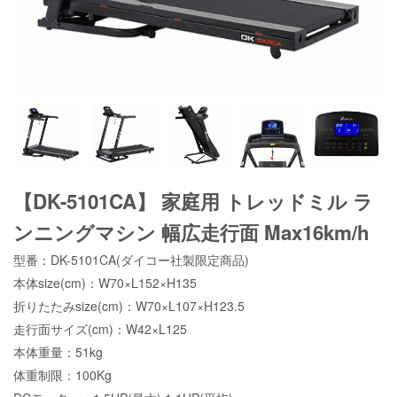
【DK-5101CA】 家庭用 トレッドミル ラ
ンニングマシン 幅広走行面 Max16km/h
型番：DK-5101CA(ダイコー社製限定商品)
本体size(cm)：W70×L152×H135
折りたたみsize(cm)：W70×L107×H123.5
走行面サイズ(cm)：W42×L125
本体重量：51kg
体重制限：100Kg