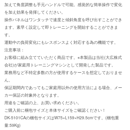
加えて角度調整も手元ハンドルで可能。感覚的な簡単操作で変化
を加え効果を発揮してください。
操作パネルはワンタッチで速度と傾斜角度を呼び出すことができ
ます。素早く設定して即トレーニングを開始することができま
す。
運動中の負荷変化にもレスポンスよく対応する為の機能です。
注意事項：
お客様に組み立てていただく商品です。※本製品は当社(大広株式
会社)が家庭用トレーニングマシンとして開発した製品です。
業務用など不特定多数の方が使用するケースを想定しておりませ
ん。
保証期間内であってもご家庭用以外の使用方法による場合、メー
カー保証の対象外となります。
用途をご確認の上、お買い求めください。
ご購入前に梱包サイズと本体サイズをご確認ください！
DK-5101CAの梱包サイズはW75×L159×H29.5cmです。(梱包重
量:59Kg)