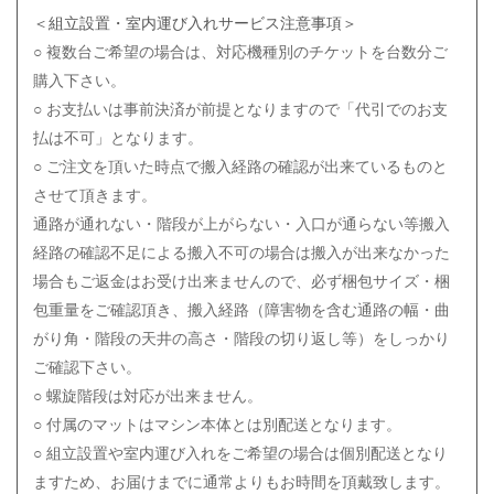
＜組立設置・室内運び入れサービス注意事項＞
○ 複数台ご希望の場合は、対応機種別のチケットを台数分ご
購入下さい。
○ お支払いは事前決済が前提となりますので「代引でのお支
払は不可」となります。
○ ご注文を頂いた時点で搬入経路の確認が出来ているものと
させて頂きます。
通路が通れない・階段が上がらない・入口が通らない等搬入
経路の確認不足による搬入不可の場合は搬入が出来なかった
場合もご返金はお受け出来ませんので、必ず梱包サイズ・梱
包重量をご確認頂き、搬入経路（障害物を含む通路の幅・曲
がり角・階段の天井の高さ・階段の切り返し等）をしっかり
ご確認下さい。
○ 螺旋階段は対応が出来ません。
○ 付属のマットはマシン本体とは別配送となります。
○ 組立設置や室内運び入れをご希望の場合は個別配送となり
ますため、お届けまでに通常よりもお時間を頂戴致します。