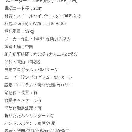
DCモーター：1.5HP(最大) 1.1HP(平均)
電源コード長：2.0m
材質：スチールパイプ/ウレタン/ABS樹脂
梱包size(cm)：W75×L159×H29.5
梱包重量：59kg
メーカー保証：1年/PL保険加入済み
製造工場：中国
組立所要時間：約30分※大人二人の場合
傾斜：電動_10段階
自動プログラム：36パターン
ユーザー設定プログラム：3パターン
設定プログラム：時間/距離/カロリー
緊急停止装置：有
移動キャスター：有
簡易体脂肪測定：有
折りたたみシリンダー：有
ハンドルボタン：角度/速度
表示：時間/速度/距離/cal/心拍/角度